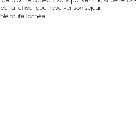
te de la carte cadeau. Vous pouvez choisir de l'env
ourra l'utiliser pour réserver son séjour.
able toute l'année.