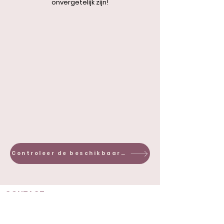
onvergetelijk zijn!
Controleer de beschikbaarheid!
CONTACT
lacabanedespres@gmail.com