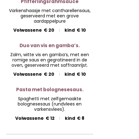
Pfifferlingsrahmsauce
Varkenshaasje met cantharellensaus,
geserveerd met een grove
aardappelpure
Volwassene
€ 20
kind
€ 10
Duo van vis en gamba’s.
Zalm, witte vis en gamba’s, met een
romige saus en gegratineerd in de
oven, geserveerd met saffraanrijst.
Volwassene
€ 20
kind
€ 10
Pasta met bolognesesaus.
Spaghetti met zelfgemaakte
bolognesesaus (rundvlees en
varkensvlees).
Volwassene
€ 12
kind
€ 8