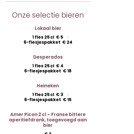
Onze selectie bieren
Lokaal bier
1 fles 25 cl
€ 5
6-flesjespakket
€ 24
Desperados
1 fles 25 cl
€ 4
6-flesjespakket
€ 18
Heineken
1 fles 25 cl
€ 3
6-flesjespakket
€ 15
Amer Picon 2 cl – Franse bittere
aperitiefdrank, toegevoegd aan
bier