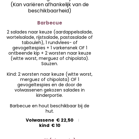
(Kan variëren afhankelijk van de
beschikbaarheid)
Barbecue
2 salades naar keuze (aardappelsalade,
wortelsalade, rijstsalade, pastasalade of
tabouleh), 1 rundvlees- of
gevogeltespies + 1 varkensnek OF 1
ontbeende kip + 2 worsten naar keuze
(witte worst, merguez of chipolata).
Sauzen.
Kind: 2 worsten naar keuze (witte worst,
merguez of chipolata) OF 1
gevogeltespies en de door de
volwassenen gekozen salades in
kinderportie.
Barbecue en hout beschikbaar bij de
hut.
Volwassene
€ 22,50
kind
€ 10