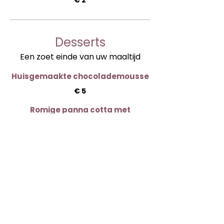
€ 2
Desserts
Een zoet einde van uw maaltijd
Huisgemaakte chocolademousse
€ 5
Romige panna cotta met
frambozencoulis
€ 5
Verse fruitsalade
€ 5
Ik wil bestellen!
Gelieve uw keuzes
minstens 2
dagen voor aankomst door te