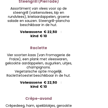
Steengrill (Pierrade)
Assortiment van vlees voor op de
steengrill (varkensvlees, kip en
rundvlees), krielaardappelen, groene
salade en sauzen. Steengrill-plancha
beschikbaar in de hut.
Volwassene
€ 22,50
kind
€ 10
Raclette
Vier soorten kaas (van Fromagerie de
Fraize), een plank met vleeswaren,
gekookte aardappelen, augurken, uitjes,
champignons.
Vegetarische optie mogelijk.
Volwassene
€ 22,50
kind
€ 10
Crêpe-avond
Crêpedeeg, ham, spekblokjes, gerookte