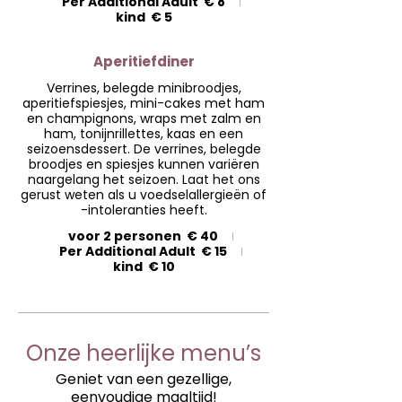
Per Additional Adult
€ 8
kind
€ 5
Aperitiefdiner
Verrines, belegde minibroodjes,
aperitiefspiesjes, mini-cakes met ham
en champignons, wraps met zalm en
ham, tonijnrillettes, kaas en een
seizoensdessert. De verrines, belegde
broodjes en spiesjes kunnen variëren
naargelang het seizoen. Laat het ons
gerust weten als u voedselallergieën of
-intoleranties heeft.
voor 2 personen
€ 40
Per Additional Adult
€ 15
kind
€ 10
Onze heerlijke menu’s
Geniet van een gezellige,
eenvoudige maaltijd!